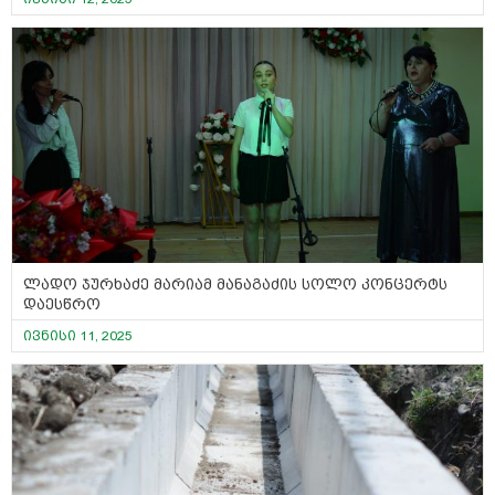
ლადო ჯურხაძე მარიამ მანაგაძის სოლო კონცერტს
დაესწრო
ივნისი 11, 2025