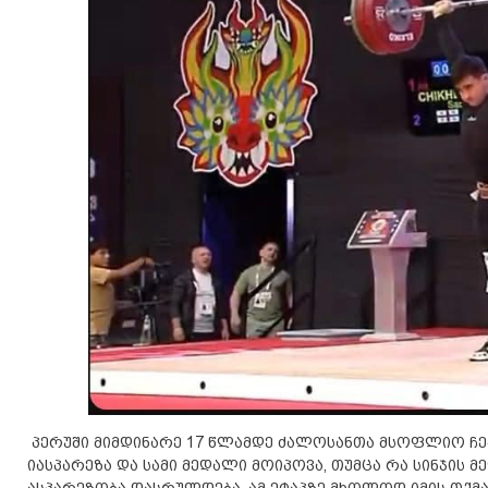
პერუში მიმდინარე 17 წლამდე ძალოსანთა მსოფლიო ჩემპ
იასპარეზა და სამი მედალი მოიპოვა, თუმცა რა სინჯის 
ასპარეზობა დასრულდება. ამ ეტაპზე მხოლოდ იმის თქმა