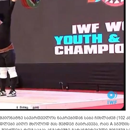
იონატზე საქართველოს ნაკრებიდან საბა ჩიხლაძემ (102 კგ
მედლები აიღო მხოლოდ მას შემდეგ გაირკვევა, რაც A ჯგუფის
 შეიძლება რომ საბას ანგარიშზე გარანტირებული მინიმუმ ს